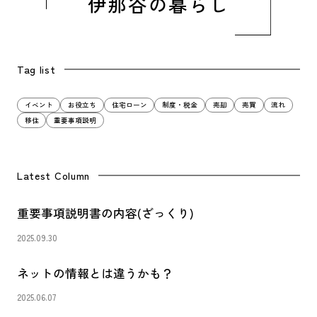
伊那谷の暮らし
Tag list
イベント
お役立ち
住宅ローン
制度・税金
売却
売買
流れ
移住
重要事項説明
Latest Column
重要事項説明書の内容(ざっくり)
2025.09.30
ネットの情報とは違うかも？
2025.06.07