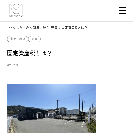
Top
>
よみもの
>
制度・税金
,
売買
>
固定資産税とは？
制度・税金
売買
固定資産税とは？
2025.05.10