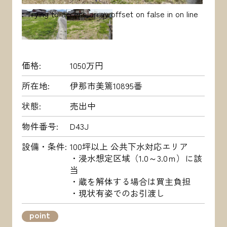
: Trying to access array offset on false in
on line
価格
1050万円
所在地
伊那市美篶10895番
状態
売出中
物件番号
D43J
設備・条件
100坪以上 公共下水対応エリア
・浸水想定区域（1.0～3.0ｍ）に該
当
・蔵を解体する場合は買主負担
・現状有姿でのお引渡し
point