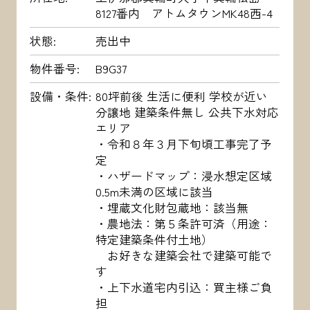
8127番内 アトムタウンMK48西-4
状態
売出中
物件番号
B9G37
設備・条件
80坪前後 生活に便利 学校が近い
分譲地 建築条件無し 公共下水対応
エリア
・令和８年３月下旬頃工事完了予
定
・ハザードマップ：浸水想定区域
0.5m未満の区域に該当
・埋蔵文化財包蔵地：該当無
・農地法：第５条許可済（用途：
特定建築条件付土地）
お好きな建築会社で建築可能で
す
・上下水道宅内引込：買主様ご負
担