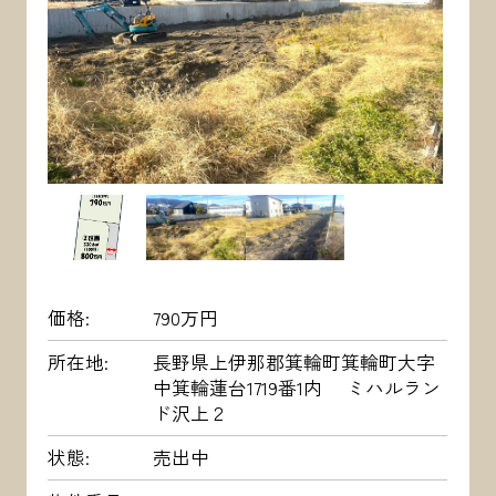
価格
790万円
所在地
長野県上伊那郡箕輪町箕輪町大字
中箕輪蓮台1719番1内 ミハルラン
ド沢上２
状態
売出中