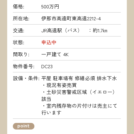
価格
500万円
所在地
伊那市高遠町東高遠2212-4
交通
JR高遠駅（バス） ：約1.7㎞
状態
申込中
間取り
一戸建て 4K
物件番号
DC23
設備・条件
平屋 駐車場有 修繕必須 排水下水
・現況有姿売買
・土砂災害警戒区域（イエロー）
該当
・室内残存物の片付けは売主にて
行います
point