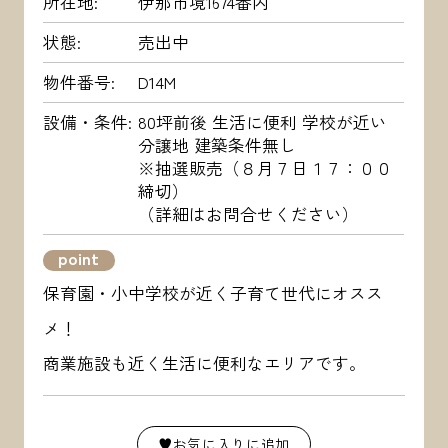
所在地
伊那市境1674番内
状態
売出中
物件番号
D14M
設備・条件
80坪前後 生活に便利 学校が近い
分譲地 建築条件無し
※抽選販売（８月７日１７：００
締切）
（詳細はお問合せください）
point
保育園・小中学校が近く子育て世代にオスス
メ！
商業施設も近く生活に便利なエリアです。
♥お気に入りに追加