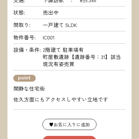
交通
下諏訪駅 ： 約5.3㎞
状態
売出中
間取り
一戸建て 5LDK
物件番号
IC001
設備・条件
2階建て 駐車場有
町屋敷遺跡【遺跡番号：31】該当
現況有姿売買
point
閑静な住宅街
佐久方面にもアクセスしやすい立地です
♥お気に入りに追加