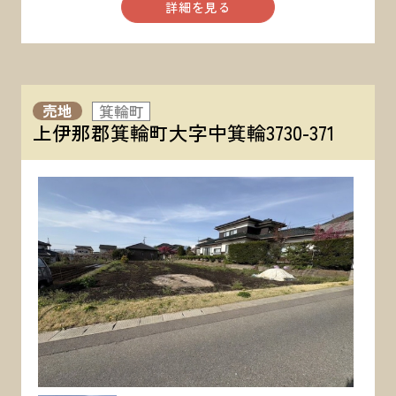
詳細を見る
売地
箕輪町
上伊那郡箕輪町大字中箕輪3730-371