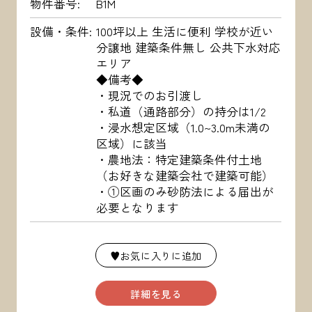
物件番号
B1M
設備・条件
100坪以上 生活に便利 学校が近い
分譲地 建築条件無し 公共下水対応
エリア
◆備考◆
・現況でのお引渡し
・私道（通路部分）の持分は1/2
・浸水想定区域（1.0~3.0m未満の
区域）に該当
・農地法：特定建築条件付土地
（お好きな建築会社で建築可能）
・①区画のみ砂防法による届出が
必要となります
♥お気に入りに追加
詳細を見る