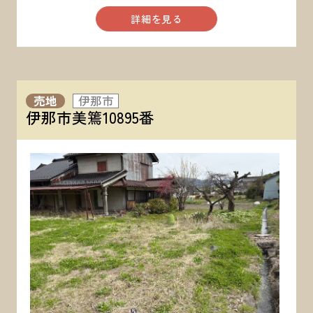
詳細を見る
売地
伊那市
伊那市美篶10895番