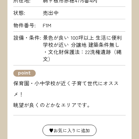
所在地
駒ヶ根市赤穂4776番4内
状態
売出中
物件番号
F1M
設備・条件
景色が良い 100坪以上 生活に便利
学校が近い 分譲地 建築条件無し
・文化財保護法：22洗権遺跡（縄
文）
point
保育園・小中学校が近く子育て世代にオスス
メ！
眺望が良くのどかなエリアです。
♥お気に入りに追加