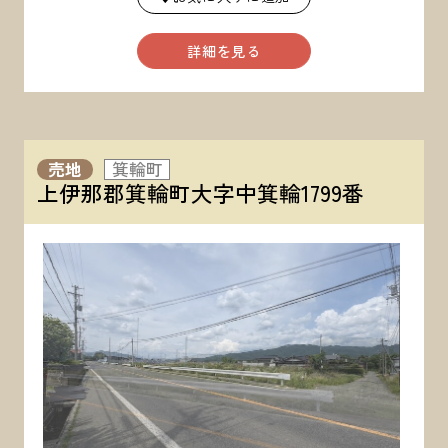
詳細を見る
売地
箕輪町
上伊那郡箕輪町大字中箕輪1799番