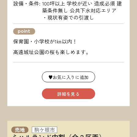
設備・条件
100坪以上 学校が近い 造成必須 建
築条件無し 公共下水対応エリア
・現状有姿での引渡し
point
保育園・小学校が1㎞以内！
高遠城址公園の桜も楽しめます。
♥お気に入りに追加
詳細を見る
売地
駒ケ根市
ミハルランド中割（全２区画）