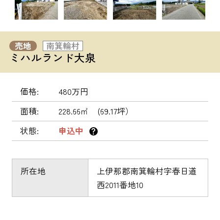
売地
南箕輪村
ミハルランド大泉
価格
480万円
面積
228.66㎡ (69.17坪）
状態
申込中
？
所在地
上伊那郡南箕輪村字春日道
西2011番地10