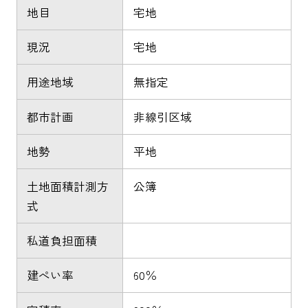
地目
宅地
現況
宅地
用途地域
無指定
都市計画
非線引区域
地勢
平地
土地面積計測方
公簿
式
私道負担面積
建ぺい率
60％