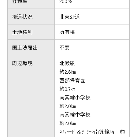
容積率
200％
接道状況
北東公道
土地権利
所有権
国土法届出
不要
周辺環境
北殿駅
約2.8㎞
西部保育園
約0.7㎞
南箕輪小学校
約2.0㎞
南箕輪中学校
約2.0㎞
ｺﾒﾘﾊｰﾄﾞ＆ｸﾞﾘｰﾝ南箕輪店 約