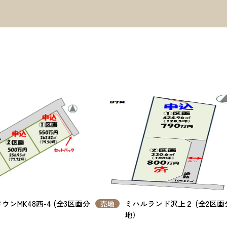
ウンMK48西-4 (全3区画分
ミハルランド沢上２ (全2区画
売地
地）