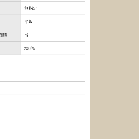
無指定
平坦
面積
㎡
200％