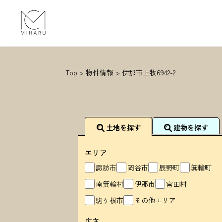
Top
>
物件情報
>
伊那市上牧6942-2
土地を探す
建物を探す
エリア
諏訪市
岡谷市
辰野町
箕輪町
南箕輪村
伊那市
宮田村
駒ケ根市
その他エリア
広さ