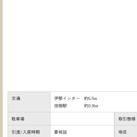
交通
伊那インター 約5.7㎞
田畑駅 約0.9㎞
駐車場
取引態様
引渡/入居時期
要相談
地目