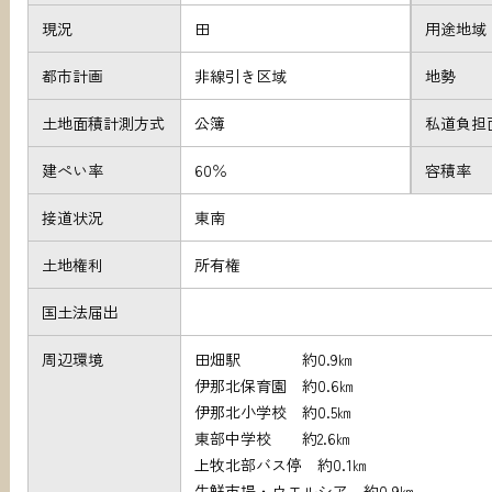
現況
田
用途地域
都市計画
非線引き区域
地勢
土地面積計測方式
公簿
私道負担
建ぺい率
60％
容積率
接道状況
東南
土地権利
所有権
国土法届出
周辺環境
田畑駅 約0.9㎞
伊那北保育園 約0.6㎞
伊那北小学校 約0.5㎞
東部中学校 約2.6㎞
上牧北部バス停 約0.1㎞
生鮮市場・ウエルシア 約0.9㎞