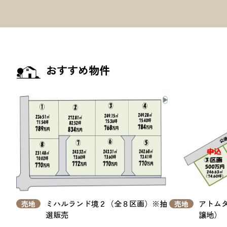
おすすめ物件
ミハルランド境２（全８区画）※抽
アトムタ
売地
売地
選販売
譲地）