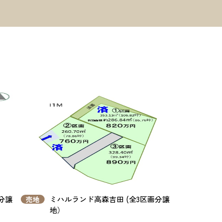
分譲
ミハルランド高森吉田 (全3区画分譲
売地
地）