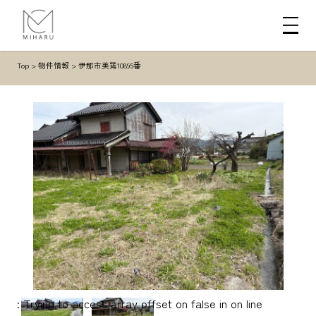
Top
>
物件情報
>
伊那市美篶10895番
: Trying to access array offset on false in
on line