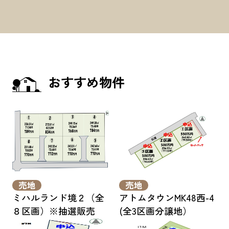
おすすめ物件
売地
売地
ミハルランド境２（全
アトムタウンMK48西-4
８区画）※抽選販売
(全3区画分譲地）