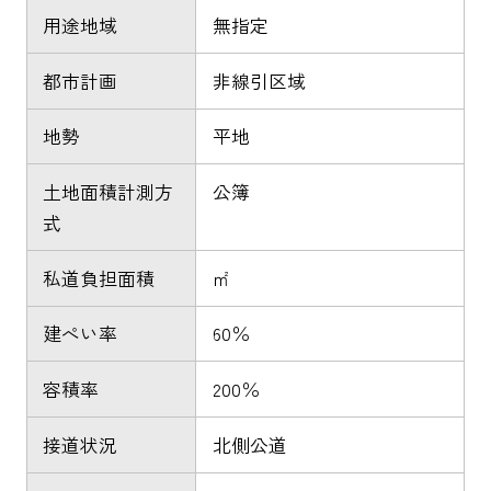
用途地域
無指定
都市計画
非線引区域
地勢
平地
土地面積計測方
公簿
式
私道負担面積
㎡
建ぺい率
60％
容積率
200％
接道状況
北側公道