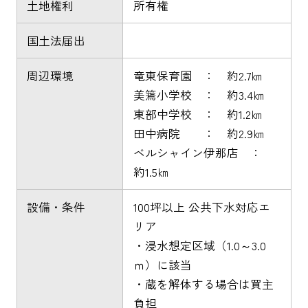
土地権利
所有権
国土法届出
周辺環境
竜東保育園 ： 約2.7㎞
美篶小学校 ： 約3.4㎞
東部中学校 ： 約1.2㎞
田中病院 ： 約2.9㎞
ベルシャイン伊那店 ：
約1.5㎞
設備・条件
100坪以上 公共下水対応エ
リア
・浸水想定区域（1.0～3.0
ｍ）に該当
・蔵を解体する場合は買主
負担