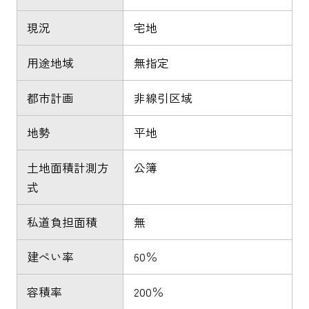
現況
宅地
用途地域
無指定
都市計画
非線引区域
地勢
平地
土地面積計測方
公簿
式
私道負担面積
無
建ぺい率
60％
容積率
200％