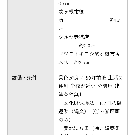
0.7㎞
駒ヶ根市役
所 約1.7
㎞
ツルヤ赤穂店
約2.0㎞
マツモトキヨシ駒ヶ根市塩
木店 約2.6㎞
設備・条件
景色が良い 80坪前後 生活に
便利 学校が近い 分譲地 建
築条件無し
・文化財保護法：162旧八幡
遺跡（縄文）【④～⑥区画
のみ】
・農地法５条（特定建築条