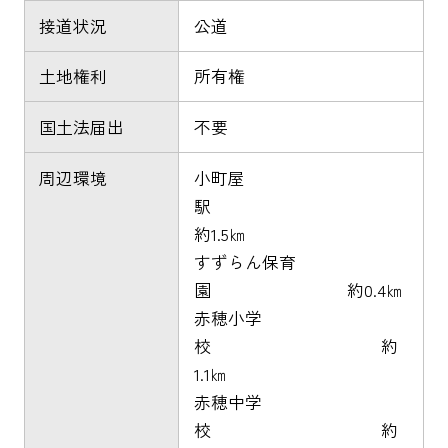
接道状況
公道
土地権利
所有権
国土法届出
不要
周辺環境
小町屋
駅
約1.5㎞
すずらん保育
園 約0.4㎞
赤穂小学
校 約
1.1㎞
赤穂中学
校 約