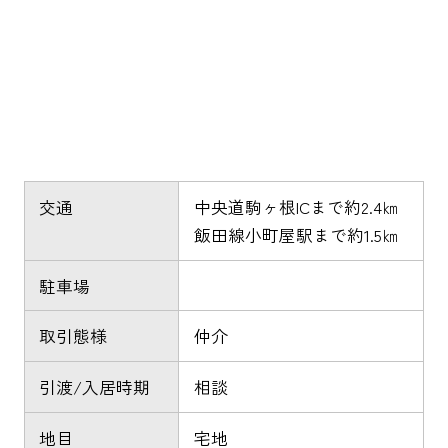
交通
中央道駒ヶ根ICまで約2.4㎞
飯田線小町屋駅まで約1.5㎞
駐車場
取引態様
仲介
引渡/入居時期
相談
地目
宅地