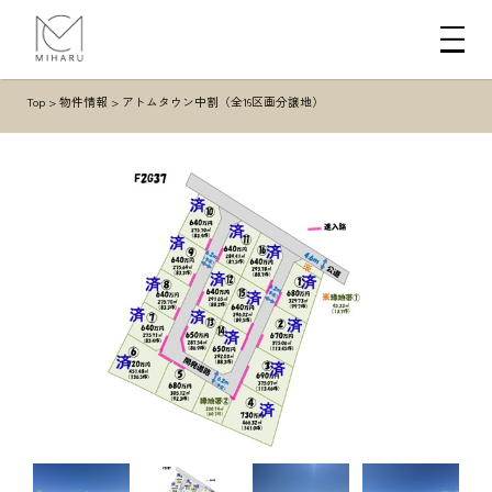
Top
>
物件情報
>
アトムタウン中割（全16区画分譲地）