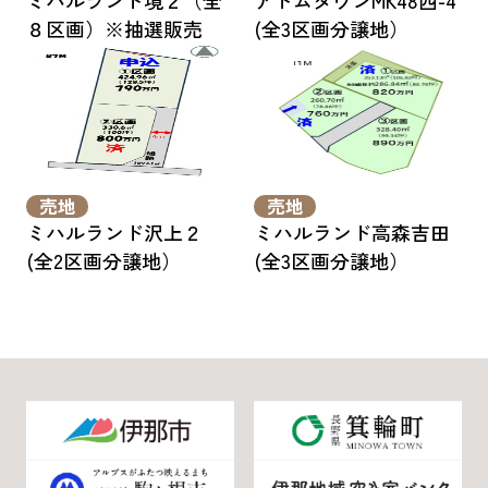
ミハルランド境２（全
アトムタウンMK48西-4
８区画）※抽選販売
(全3区画分譲地）
売地
売地
ミハルランド沢上２
ミハルランド高森吉田
(全2区画分譲地）
(全3区画分譲地）