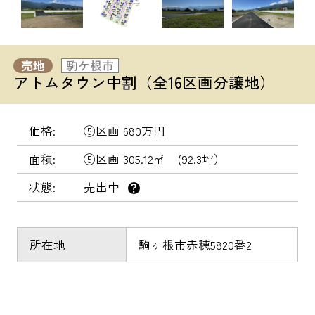
売地
駒ケ根市
アトムタウン中割（全16区画分譲地）
価格
⑤区画 680万円
面積
⑤区画 305.12㎡ (92.3坪）
状態
売出中
？
所在地
駒ヶ根市赤穂5820番2