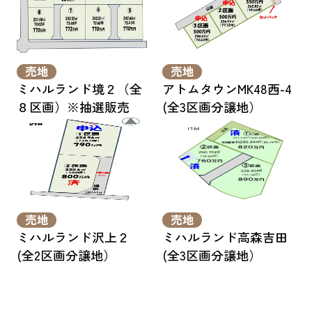
売地
売地
ミハルランド境２（全
アトムタウンMK48西-4
８区画）※抽選販売
(全3区画分譲地）
売地
売地
ミハルランド沢上２
ミハルランド高森吉田
(全2区画分譲地）
(全3区画分譲地）