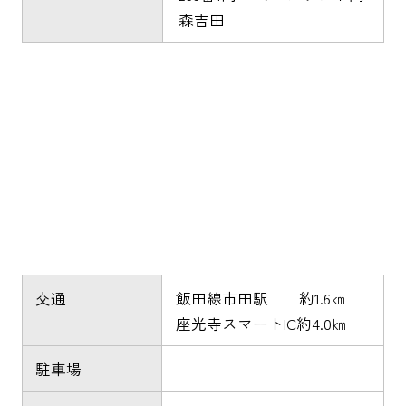
森吉田
交通
飯田線市田駅 約1.6㎞
座光寺スマートIC約4.0㎞
駐車場