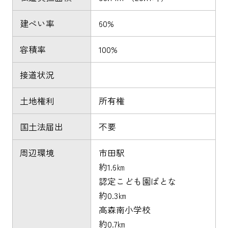
建ぺい率
60%
容積率
100%
接道状況
土地権利
所有権
国土法届出
不要
周辺環境
市田駅
約1.6㎞
認定こども園ぱとな
約0.3㎞
高森南小学校
約0.7㎞