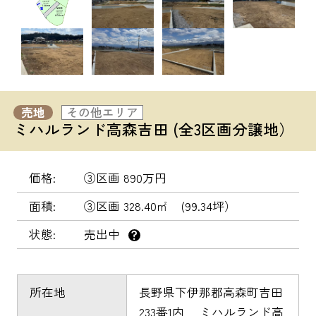
売地
その他エリア
ミハルランド高森吉田 (全3区画分譲地）
価格
③区画 890万円
面積
③区画 328.40㎡ (99.34坪）
状態
売出中
？
所在地
長野県下伊那郡高森町吉田
233番1内 ミハルランド高