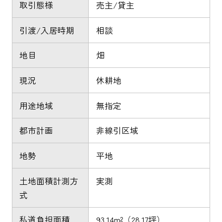
取引態様
売主/貸主
引渡/入居時期
相談
地目
畑
現況
休耕地
用途地域
無指定
都市計画
非線引区域
地勢
平地
土地面積計測方
実測
式
私道負担面積
93.14m²（28.17坪）