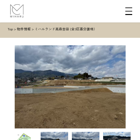
Top
>
物件情報
>
ミハルランド高森吉田 (全3区画分譲地）