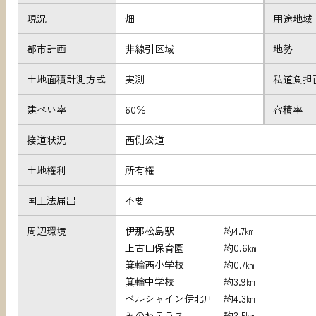
現況
畑
用途地域
都市計画
非線引区域
地勢
土地面積計測方式
実測
私道負担
建ぺい率
60％
容積率
接道状況
西側公道
土地権利
所有権
国土法届出
不要
周辺環境
伊那松島駅 約4.7㎞
上古田保育園 約0.6㎞
箕輪西小学校 約0.7㎞
箕輪中学校 約3.9㎞
ベルシャイン伊北店 約4.3㎞
みのわテラス 約3.5㎞