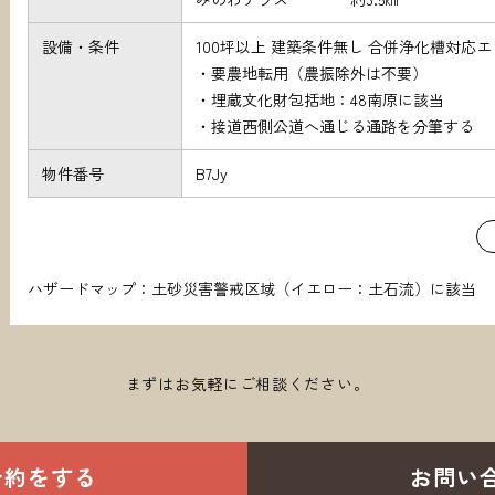
設備・条件
100坪以上 建築条件無し 合併浄化槽対応
・要農地転用（農振除外は不要）
・埋蔵文化財包括地：48南原に該当
・接道西側公道へ通じる通路を分筆する
物件番号
B7Jy
ハザードマップ：土砂災害警戒区域（イエロー：土石流）に該当
まずはお気軽にご相談ください。
予約をする
お問い