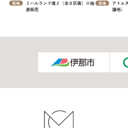
ミハルランド境２（全８区画）※抽
アトムタ
売地
売地
選販売
譲地）