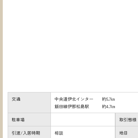
交通
中央道伊北インター 約5.7㎞
飯田線伊那松島駅 約4.7㎞
駐車場
取引態様
引渡/入居時期
相談
地目