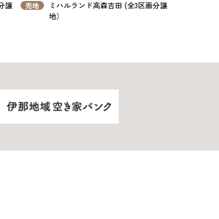
分譲
ミハルランド高森吉田 (全3区画分譲
売地
地）