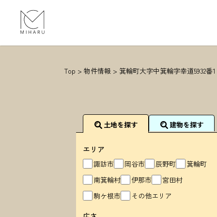
Top
>
物件情報
>
箕輪町大字中箕輪字幸道5932番
土地を探す
建物を探す
エリア
諏訪市
岡谷市
辰野町
箕輪町
南箕輪村
伊那市
宮田村
駒ケ根市
その他エリア
広さ