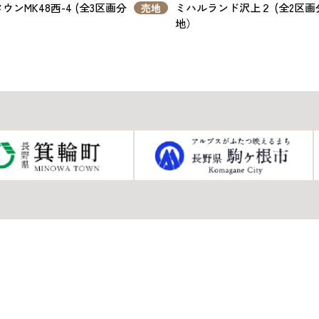
ウンMK48西-4 (全3区画分
ミハルランド沢上２ (全2区画
売地
地）