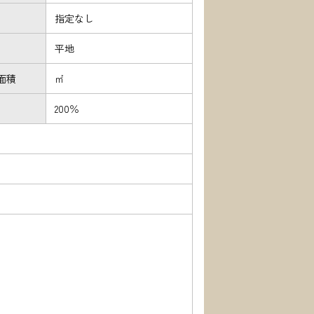
指定なし
平地
面積
㎡
200％