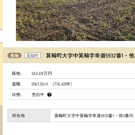
箕輪町大字中箕輪字幸道5932番1・他
売地
箕輪町
価格
543.69万円
面積
2567.58㎡ (776.69坪）
状態
売出中
？
所在地
箕輪町大字中箕輪字幸道5932番1・他3筆内